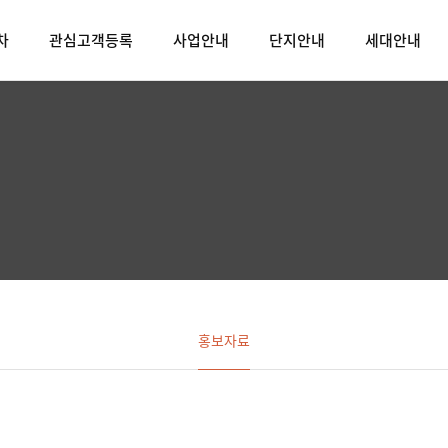
차
관심고객등록
사업안내
단지안내
세대안내
홍보자료