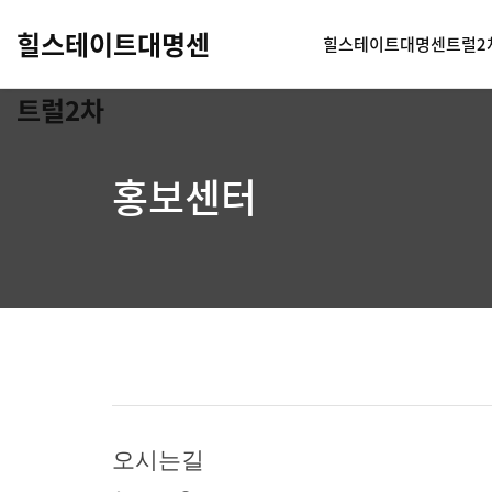
힐스테이트대명센
힐스테이트대명센트럴2
트럴2차
홍보센터
오시는길