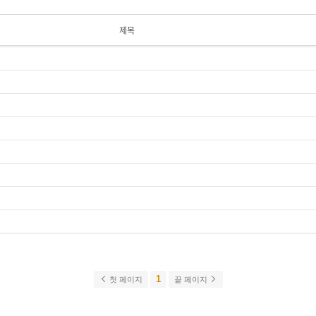
제목
1
첫 페이지
끝 페이지