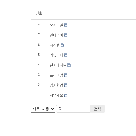
번호
오시는길
»
인테리어
7
시스템
6
커뮤니티
5
단지배치도
4
프리미엄
3
입지환경
2
사업개요
1
검색