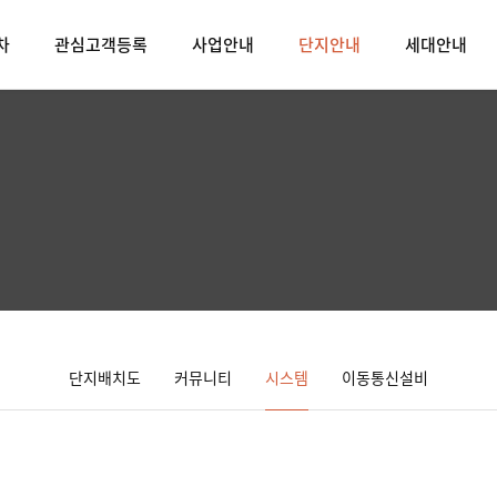
차
관심고객등록
사업안내
단지안내
세대안내
단지배치도
커뮤니티
시스템
이동통신설비