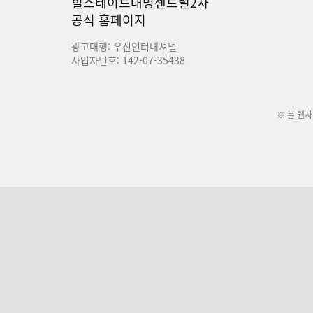
힐스테이트대명센트럴2차
공식 홈페이지
광고대행: 우진인터내셔널
사업자번호: 142-07-35438
※ 본 웹