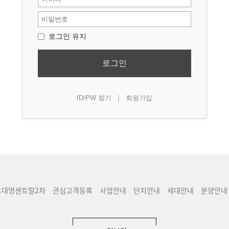
로그인 유지
로그인
|
ID/PW 찾기
회원가입
트대명센트럴2차
관심고객등록
사업안내
단지안내
세대안내
분양안내