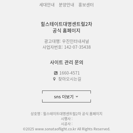
세대안내
분양안내
홍보센터
힐스테이트대명센트럴2차
공식 홈페이지
광고대행: 우진인터내셔널
사업자번호: 142-07-35438
사이트 관리 문의
1660-4571
찾아오시는길
sns 더보기
상호명 : 힐스테이트대명센트럴2차 공식 홈페이지
시행사 :
시공사 :
©2025 www.sonataoflight.co.kr All Rights Reserved.