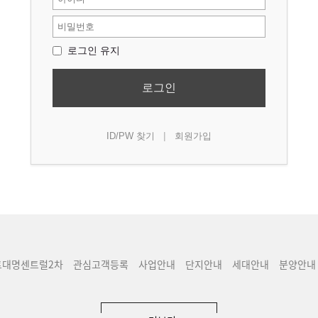
로그인 유지
로그인
|
ID/PW 찾기
회원가입
트대명센트럴2차
관심고객등록
사업안내
단지안내
세대안내
분양안내