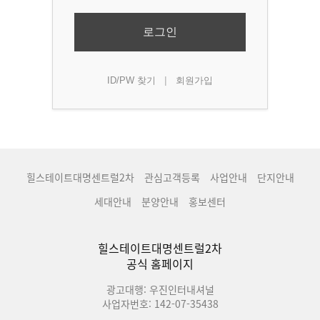
로그인
|
ID/PW 찾기
회원가입
힐스테이트대명센트럴2차
관심고객등록
사업안내
단지안내
세대안내
분양안내
홍보센터
힐스테이트대명센트럴2차
공식 홈페이지
광고대행: 우진인터내셔널
사업자번호: 142-07-35438