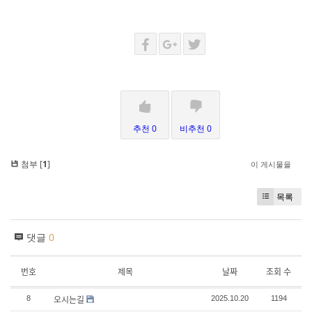
추천 0
비추천 0
첨부 [
1
]
이 게시물을
목록
댓글
0
번호
제목
날짜
조회 수
오시는길
8
2025.10.20
1194